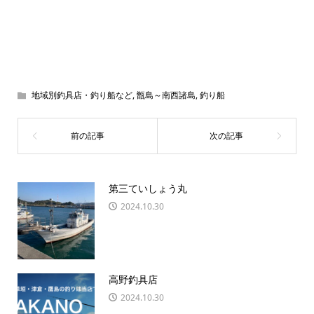
地域別釣具店・釣り船など
,
甑島～南西諸島
,
釣り船
第三ていしょう丸
2024.10.30
高野釣具店
2024.10.30