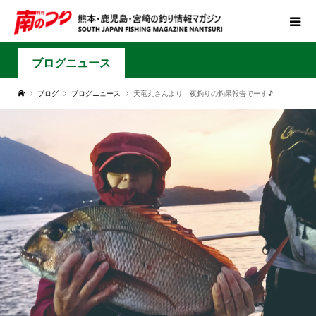
ブログニュース
ブログ
ブログニュース
天竜丸さんより 夜釣りの釣果報告でーす🎵