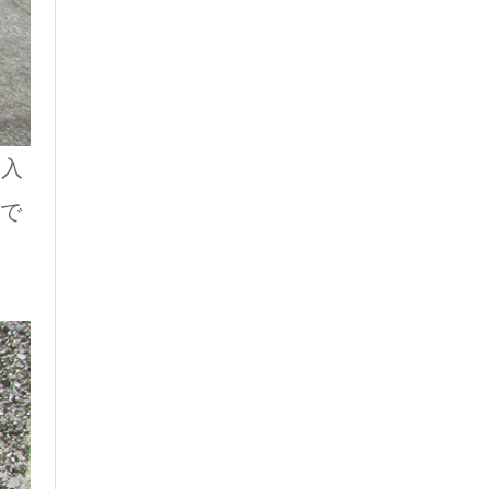
て入
うで