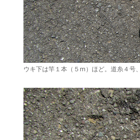
ウキ下は竿１本（５m）ほど。道糸４号