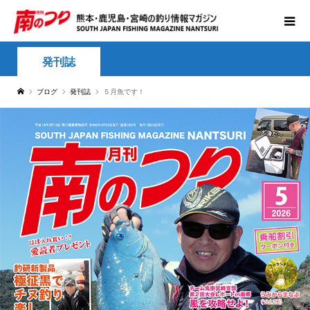
発刊誌
ブログ
発刊誌
５月魚です！